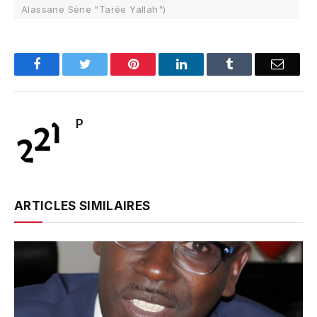
Alassane Sène "Tarëe Yallah")
Facebook
Twitter
Pinterest
LinkedIn
Tumblr
Email
P
ARTICLES SIMILAIRES