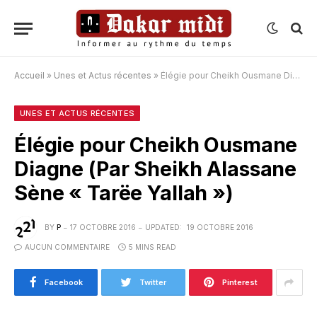
Accueil
»
Unes et Actus récentes
»
Élégie pour Cheikh Ousmane Diagne (Par Sheikh Alassane Sène « Tarëe Yallah »)
UNES ET ACTUS RÉCENTES
Élégie pour Cheikh Ousmane
Diagne (Par Sheikh Alassane
Sène « Tarëe Yallah »)
BY
P
17 OCTOBRE 2016
UPDATED:
19 OCTOBRE 2016
AUCUN COMMENTAIRE
5 MINS READ
Facebook
Twitter
Pinterest