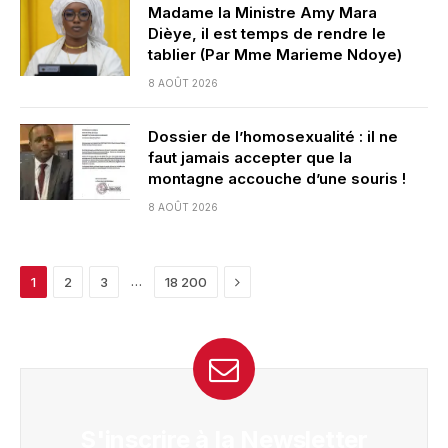
Madame la Ministre Amy Mara
Dièye, il est temps de rendre le
tablier (Par Mme Marieme Ndoye)
8 AOÛT 2026
Dossier de l’homosexualité : il ne
faut jamais accepter que la
montagne accouche d’une souris !
8 AOÛT 2026
Next
…
1
2
3
18 200
S'inscrire à la Newsletter