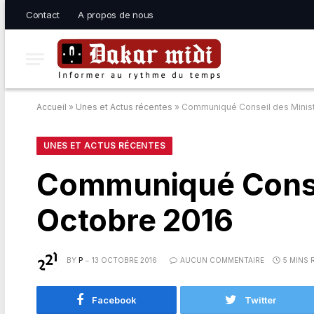
Contact
A propos de nous
Accueil
»
Unes et Actus récentes
»
Communiqué Conseil des Ministr
UNES ET ACTUS RÉCENTES
Communiqué Consei
Octobre 2016
BY
P
13 OCTOBRE 2016
AUCUN COMMENTAIRE
5 MINS 
Facebook
Twitter