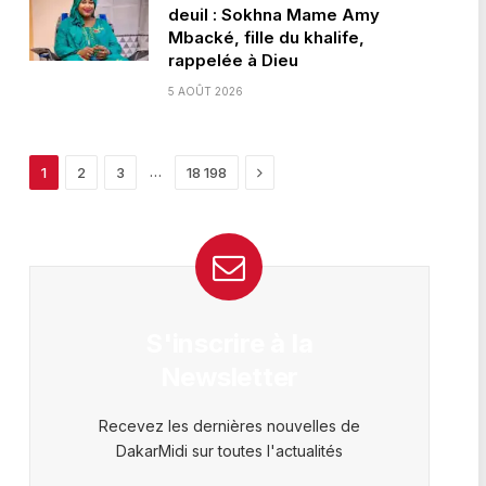
deuil : Sokhna Mame Amy
Mbacké, fille du khalife,
rappelée à Dieu
5 AOÛT 2026
Next
…
1
2
3
18 198
S'inscrire à la
Newsletter
Recevez les dernières nouvelles de
DakarMidi sur toutes l'actualités