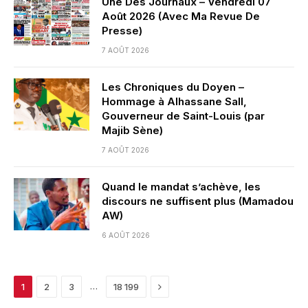
Une Des Journaux – Vendredi 07
Août 2026 (Avec Ma Revue De
Presse)
7 AOÛT 2026
Les Chroniques du Doyen –
Hommage à Alhassane Sall,
Gouverneur de Saint-Louis (par
Majib Sène)
7 AOÛT 2026
Quand le mandat s’achève, les
discours ne suffisent plus (Mamadou
AW)
6 AOÛT 2026
Next
…
1
2
3
18 199