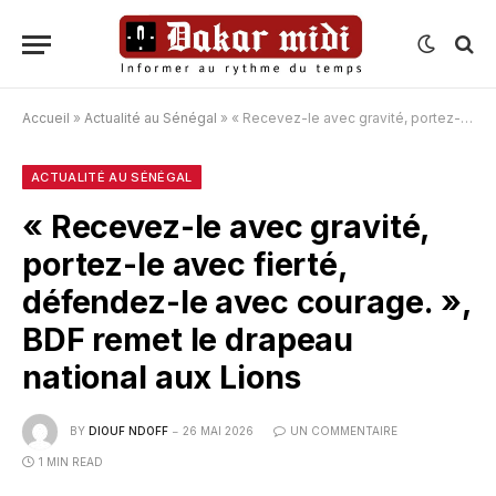
Accueil
»
Actualité au Sénégal
»
« Recevez-le avec gravité, portez-le avec fierté, défendez-le avec courage. », BDF remet le drapeau national aux Lions
ACTUALITÉ AU SÉNÉGAL
« Recevez-le avec gravité,
portez-le avec fierté,
défendez-le avec courage. »,
BDF remet le drapeau
national aux Lions
BY
DIOUF NDOFF
26 MAI 2026
UN COMMENTAIRE
1 MIN READ