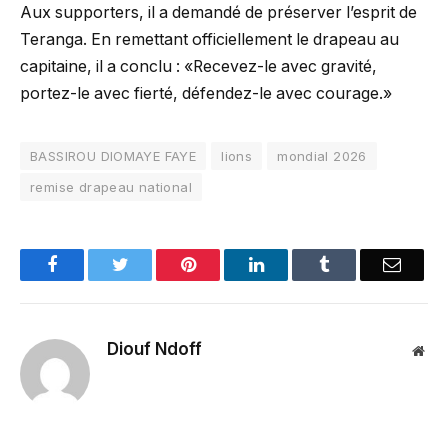
Aux supporters, il a demandé de préserver l’esprit de
Teranga. En remettant officiellement le drapeau au
capitaine, il a conclu : «Recevez-le avec gravité,
portez-le avec fierté, défendez-le avec courage.»
BASSIROU DIOMAYE FAYE
lions
mondial 2026
remise drapeau national
Facebook
Twitter
Pinterest
LinkedIn
Tumblr
Email
Diouf Ndoff
Web