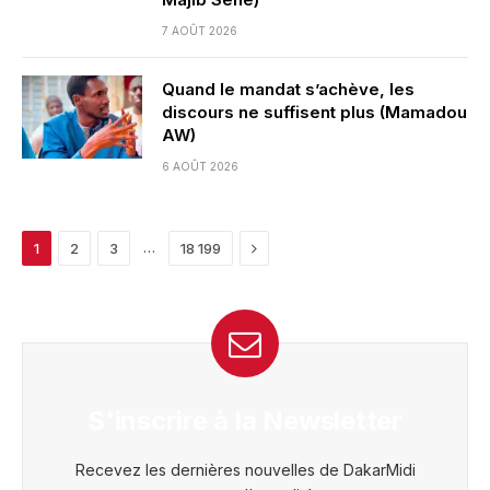
7 AOÛT 2026
Quand le mandat s’achève, les
discours ne suffisent plus (Mamadou
AW)
6 AOÛT 2026
Next
…
1
2
3
18 199
S'inscrire à la Newsletter
Recevez les dernières nouvelles de DakarMidi