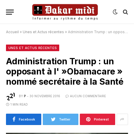
Accueil
»
Unes et Actus récentes
»
Administration Trump : un opposant à l' »Obamacare » nommé secrétaire à la Santé
UNES ET ACTUS RÉCENTES
Administration Trump : un
opposant à l' »Obamacare »
nommé secrétaire à la Santé
BY
P
30 NOVEMBRE 2016
AUCUN COMMENTAIRE
1 MIN READ
Facebook
Twitter
Pinterest