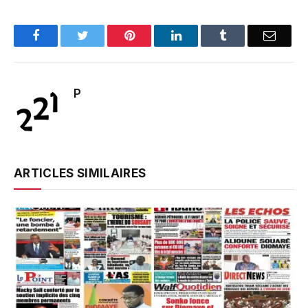
Facebook
Twitter
Pinterest
LinkedIn
Tumblr
Email
P
ARTICLES SIMILAIRES