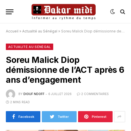
Accueil
»
Actualité au Sénégal
»
Soreu Malick Diop démissionne de l’ACT après 6 ans d’engagement
ACTUALITÉ AU SÉNÉGAL
Soreu Malick Diop
démissionne de l’ACT après 6
ans d’engagement
BY
DIOUF NDOFF
6 JUILLET 2026
2 COMMENTAIRES
2 MINS READ
Facebook
Twitter
Pinterest