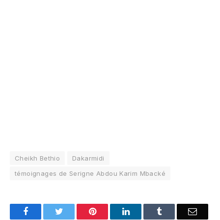
Cheikh Bethio
Dakarmidi
témoignages de Serigne Abdou Karim Mbacké
Facebook
Twitter
Pinterest
LinkedIn
Tumblr
Email