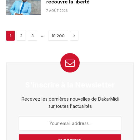
recouvre la liberté
7 AOÛT 2026
Next
…
1
2
3
18 200
S'inscrire à la Newsletter
Recevez les dernières nouvelles de DakarMidi
sur toutes l'actualités