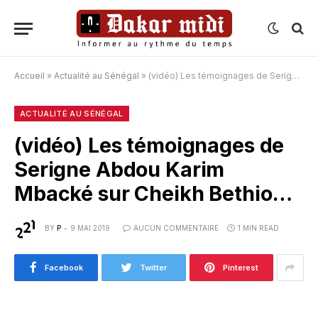
Accueil
»
Actualité au Sénégal
»
(vidéo) Les témoignages de Serigne Abdou Karim Mbacké sur Cheikh Bethio…
ACTUALITÉ AU SÉNÉGAL
(vidéo) Les témoignages de
Serigne Abdou Karim
Mbacké sur Cheikh Bethio…
BY
P
9 MAI 2019
AUCUN COMMENTAIRE
1 MIN READ
Facebook
Twitter
Pinterest