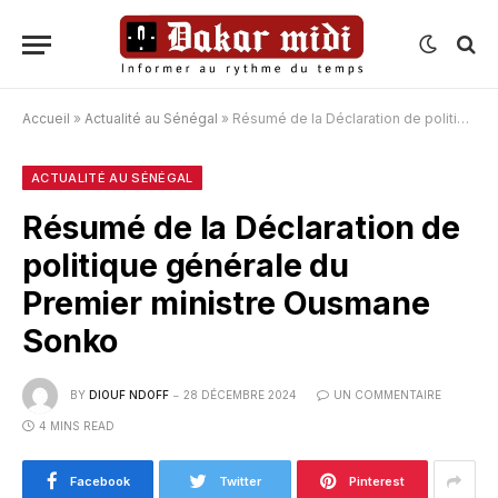
Accueil
»
Actualité au Sénégal
»
Résumé de la Déclaration de politique générale du Premier ministre Ousmane Sonko
ACTUALITÉ AU SÉNÉGAL
Résumé de la Déclaration de
politique générale du
Premier ministre Ousmane
Sonko
BY
DIOUF NDOFF
28 DÉCEMBRE 2024
UN COMMENTAIRE
4 MINS READ
Facebook
Twitter
Pinterest