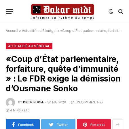
Accueil
»
Actualité au Sénégal
»
«Coup d’État parlementaire, forfaiture, quête d’immunité » : Le FDR exige la démission d’Ousmane Sonko
ACTUALITÉ AU SÉNÉGAL
«Coup d’État parlementaire,
forfaiture, quête d’immunité
» : Le FDR exige la démission
d’Ousmane Sonko
BY
DIOUF NDOFF
30 MAI 2026
UN COMMENTAIRE
4 MINS READ
Facebook
Twitter
Pinterest