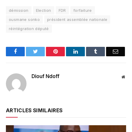
démission
Election
FDR
forfaiture
ousmane sonko
président assemblée nationale
réintégration député
Facebook
Twitter
Pinterest
LinkedIn
Tumblr
Email
Diouf Ndoff
Web
ARTICLES SIMILAIRES