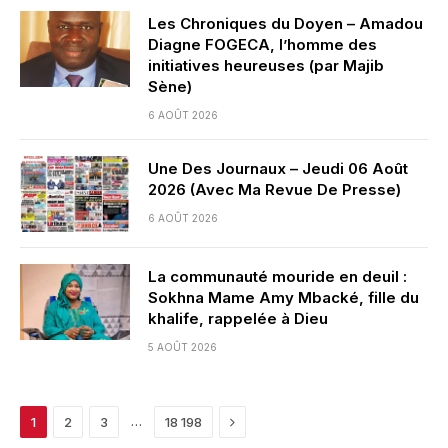
Les Chroniques du Doyen – Amadou
Diagne FOGECA, l’homme des
initiatives heureuses (par Majib
Sène)
6 AOÛT 2026
Une Des Journaux – Jeudi 06 Août
2026 (Avec Ma Revue De Presse)
6 AOÛT 2026
La communauté mouride en deuil :
Sokhna Mame Amy Mbacké, fille du
khalife, rappelée à Dieu
5 AOÛT 2026
Next
…
1
2
3
18 198