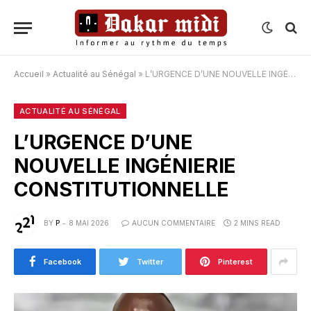
Accueil
»
Actualité au Sénégal
»
L’URGENCE D’UNE NOUVELLE INGÉNIERIE CONSTITUTIONNELLE
ACTUALITÉ AU SÉNÉGAL
L’URGENCE D’UNE
NOUVELLE INGÉNIERIE
CONSTITUTIONNELLE
BY
P
8 MAI 2026
AUCUN COMMENTAIRE
2 MINS READ
Facebook
Twitter
Pinterest