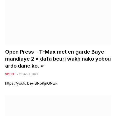
Open Press – T-Max met en garde Baye
mandiaye 2 « dafa beuri wakh nako yobou
ardo dane ko..»
SPORT
29 AVRIL 2023
https://youtu.be/-BNpKjnQNwk