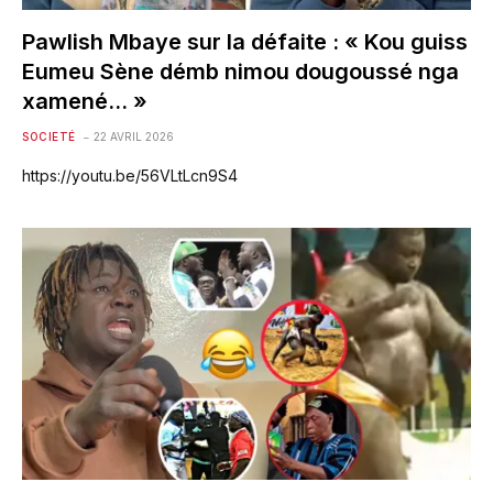
Pawlish Mbaye sur la défaite : « Kou guiss
Eumeu Sène démb nimou dougoussé nga
xamené… »
SOCIETÉ
22 AVRIL 2026
https://youtu.be/56VLtLcn9S4