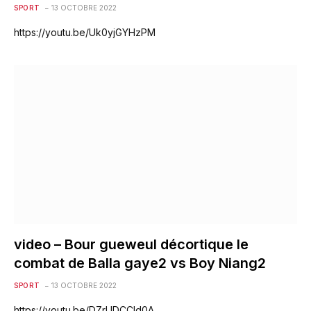
SPORT
13 OCTOBRE 2022
https://youtu.be/Uk0yjGYHzPM
video – Bour gueweul décortique le
combat de Balla gaye2 vs Boy Niang2
SPORT
13 OCTOBRE 2022
https://youtu.be/DZrUDCCld0A