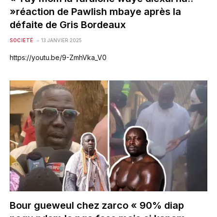
»réaction de Pawlish mbaye après la
défaite de Gris Bordeaux
SOCIETÉ
13 JANVIER 2025
https://youtu.be/9-ZmhVka_V0
Bour gueweul chez zarco « 90% diap