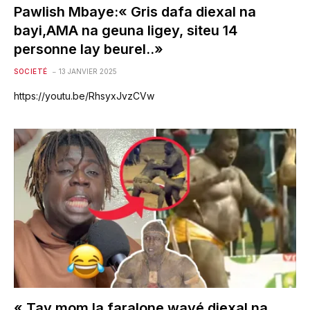
Pawlish Mbaye:« Gris dafa diexal na
bayi,AMA na geuna ligey, siteu 14
personne lay beurel..»
SOCIETÉ
13 JANVIER 2025
https://youtu.be/RhsyxJvzCVw
« Tay mom la faralone wayé diexal na..