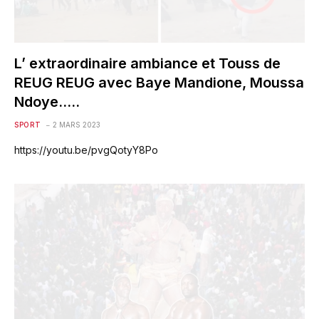
L’ extraordinaire ambiance et Touss de
REUG REUG avec Baye Mandione, Moussa
Ndoye…..
SPORT
2 MARS 2023
https://youtu.be/pvgQotyY8Po