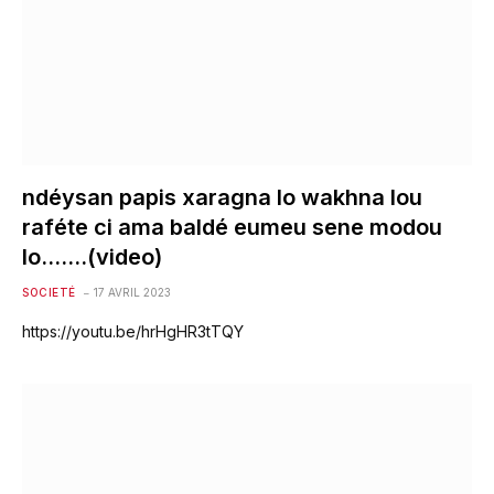
ndéysan papis xaragna lo wakhna lou
raféte ci ama baldé eumeu sene modou
lo…….(video)
SOCIETÉ
17 AVRIL 2023
https://youtu.be/hrHgHR3tTQY