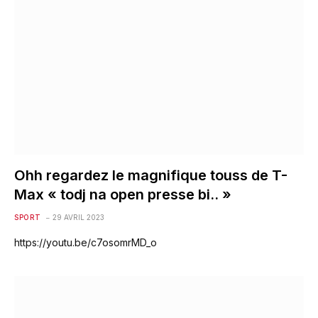
Ohh regardez le magnifique touss de T-
Max « todj na open presse bi.. »
SPORT
29 AVRIL 2023
https://youtu.be/c7osomrMD_o