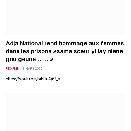
Adja National rend hommage aux femmes
dans les prisons »sama soeur yi lay niane
gnu geuna……. »
PEOPLE
9 MARS 2022
https://youtu.be/bikUi-Q61_s