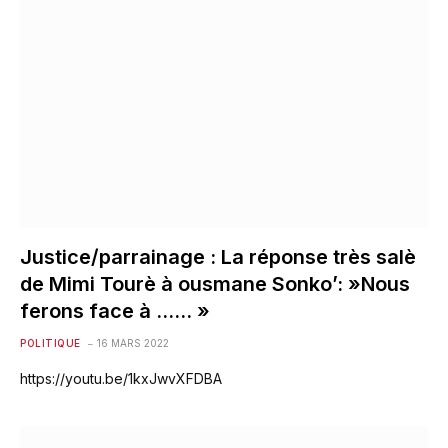
Justice/parrainage : La réponse très salè
de Mimi Tourè à ousmane Sonko’: »Nous
ferons face à …… »
POLITIQUE
16 MARS 2022
https://youtu.be/1kxJwvXFDBA