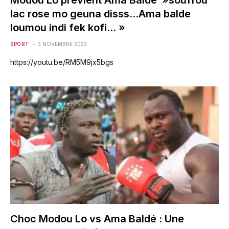
Modou Lô prévient Ama Baldé »souffou
lac rose mo geuna disss…Ama balde
loumou indi fek kofi… »
SPORT
3 NOVEMBRE 2023
https://youtu.be/RM5M9jx5bgs
Choc Modou Lo vs Ama Baldé : Une