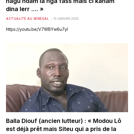
nagu ndam la nga fass mais ci kanam
dina lerr …. »
ACTUALITÉ AU SÉNÉGAL
13 JANVIER 2025
https://youtu.be/V7WBYw6u7yI
Balla Diouf (ancien lutteur) : « Modou Lô
est déjà prêt mais Siteu qui a pris de la