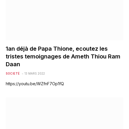
1an déjà de Papa Thione, ecoutez les
tristes temoignages de Ameth Thiou Ram
Daan
SOCIETÉ
13 MARS 2022
https://youtu.be/WZfnF7Op1fQ