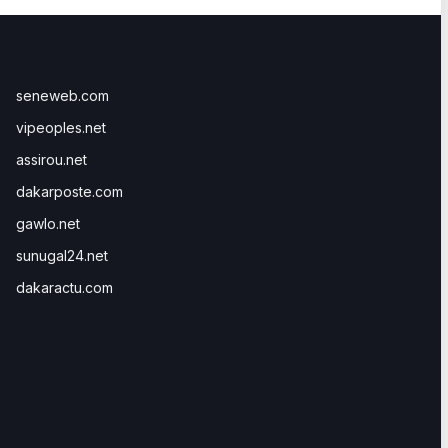
seneweb.com
vipeoples.net
assirou.net
dakarposte.com
gawlo.net
sunugal24.net
dakaractu.com