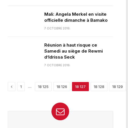
Mali: Angela Merkel en visite
officielle dimanche à Bamako
7 OCTOBRE 2016
Réunion à haut risque ce
Samedi au siège de Rewmi
d’Idrissa Seck
7 OCTOBRE 2016
Previous
…
1
18 125
18 126
18 127
18 128
18 129