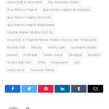
dakarmidi tv actualité
Dip Doundou Guiss
Guy Marius Sagna
guy marius sagna arrestation
guy marius sagna enceinte
guy marius sagna engrossed
hôpital Mame Abdou Aziz Sy
incendie a l'hôpital Mame Abdou Aziz Sy de Tivaouane
Khalifa Sall
Macky
macky sall
ousmane sonko
pastef
Politique
Sadio mané
Sénégal
Société
Sonko adji sarr
TFM
Tivaouane
viol
wally seck
Youssou Ndour
Facebook
Twitter
Pinterest
LinkedIn
Tumblr
Email