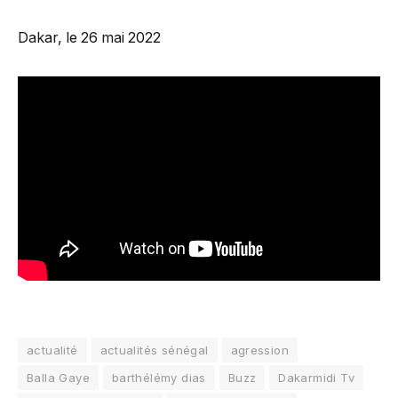
Dakar, le 26 mai 2022
actualité
actualités sénégal
agression
Balla Gaye
barthélémy dias
Buzz
Dakarmidi Tv