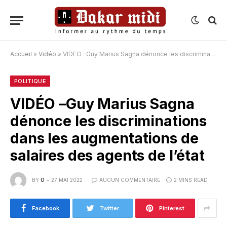
Accueil
»
Vidéo
»
VIDÉO –Guy Marius Sagna dénonce les discriminations dans les augmentations de salaires des agents de l’état
POLITIQUE
VIDÉO –Guy Marius Sagna
dénonce les discriminations
dans les augmentations de
salaires des agents de l’état
BY
O
27 MAI 2022
AUCUN COMMENTAIRE
2 MINS READ
Facebook
Twitter
Pinterest