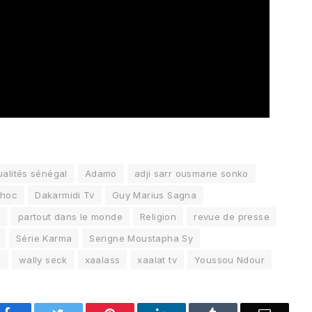
ualités sénégal
Adamo
adji sarr ousmane sonko
choc
Dakarmidi Tv
Guy Marius Sagna
g
partout dans le monde
Religion
revue de presse
Série Karma
Serigne Moustapha Sy
a
wally seck
xaalass
xaalat tv
Youssou Ndour