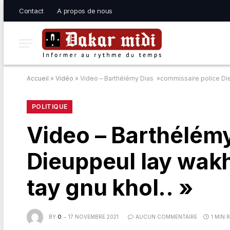
Contact
A propos de nous
Accueil
»
Vidéo
»
Video – Barthélémy Dias »commissaire police Dieu
POLITIQUE
Video – Barthélém
Dieuppeul lay wakh
tay gnu khol.. »
BY
O
17 NOVEMBRE 2021
AUCUN COMMENTAIRE
1 MIN 