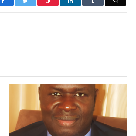
Facebook
Twitter
Pinterest
LinkedIn
Tumblr
Email