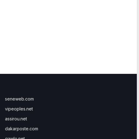
seneweb.com
vipeoples.net
assirou.net
dakarposte.com
gawlo.net