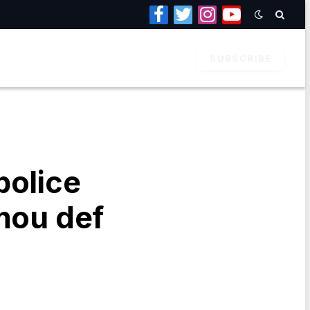
Facebook
Twitter
Instagram
YouTube
SUBSCRIBE
police
mou def