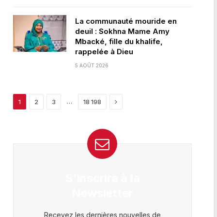
La communauté mouride en
deuil : Sokhna Mame Amy
Mbacké, fille du khalife,
rappelée à Dieu
5 AOÛT 2026
Next
…
1
2
3
18 198
S'inscrire à la
Newsletter
Recevez les dernières nouvelles de