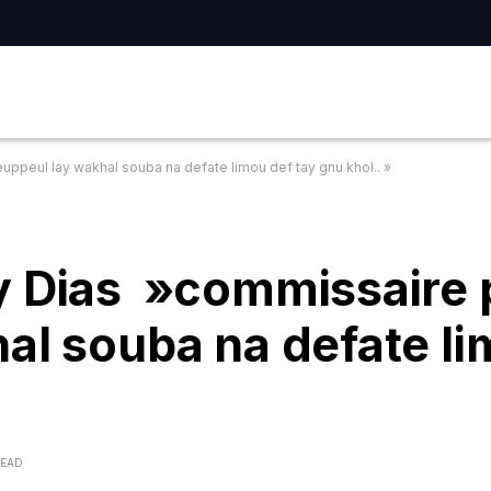
ppeul lay wakhal souba na defate limou def tay gnu khol.. »
y Dias »commissaire 
al souba na defate li
READ