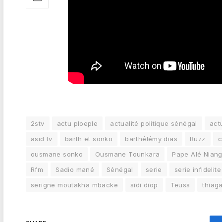
2stv
actu ploeple
actualité politique sénégal
act
asid tv
barth et sonko
barthélémy dias
Buzz
ousmane sonko
Ousmane Tounkara
Pape Alé Nian
Rfm
Sadio mané
Sénégal
serie
serie infidelite
serigne moutakha mbacke
sidi diop
Teuss
thiag