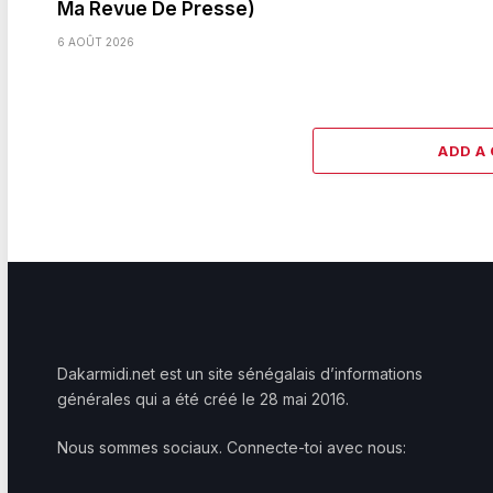
Ma Revue De Presse)
6 AOÛT 2026
ADD A
Dakarmidi.net est un site sénégalais d’informations
générales qui a été créé le 28 mai 2016.
Nous sommes sociaux. Connecte-toi avec nous: