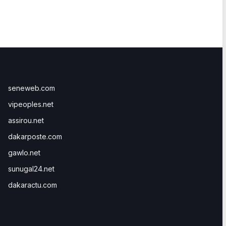
seneweb.com
vipeoples.net
assirou.net
dakarposte.com
gawlo.net
sunugal24.net
dakaractu.com