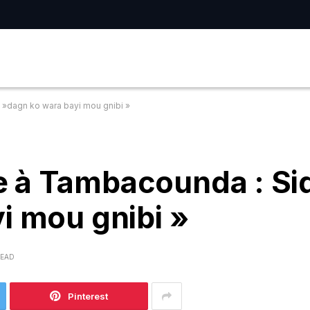
»dagn ko wara bayi mou gnibi »
 à Tambacounda : Sid
i mou gnibi »
READ
Pinterest