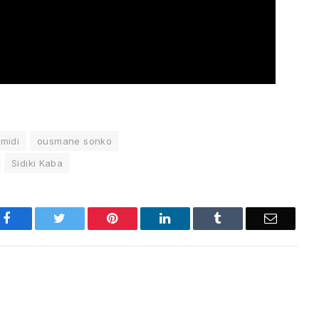
midi
ousmane sonko
Sidiki Kaba
Facebook
Twitter
Pinterest
LinkedIn
Tumblr
Email