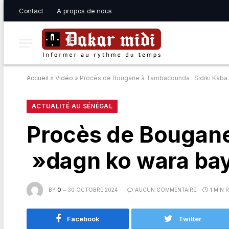
Contact
A propos de nous
Accueil
»
Vidéo
»
Procès de Bougane à Tambacounda : Sidiki Kaba 
ACTUALITÉ AU SÉNÉGAL
Procès de Bougane
»dagn ko wara bay
BY
O
30 OCTOBRE 2024
AUCUN COMMENTAIRE
1 MIN 
Facebook
Twitter