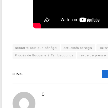
actualité politique sénégal
actualités sénégal
Dakar
Procès de Bougane à Tambacounda
revue de presse
SHARE.
O