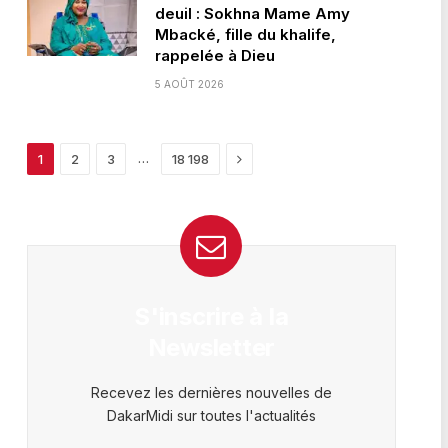
deuil : Sokhna Mame Amy
Mbacké, fille du khalife,
rappelée à Dieu
5 AOÛT 2026
Next
…
1
2
3
18 198
S'inscrire à la
Newsletter
Recevez les dernières nouvelles de
DakarMidi sur toutes l'actualités