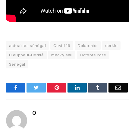
actualités sénégal
Covid 19
Dakarmidi
derkle
Dieuppeul-Derklé
macky sall
Octobre rose
Sénégal
Facebook
Twitter
Pinterest
LinkedIn
Tumblr
Email
O