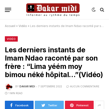
Accueil
»
Vidéo
»
Les derniers instants de Imam Ndao raconté par son frère : “Lima yéém moy bimou néké hôpital…”(Vidéo)
VIDÉO
Les derniers instants de
Imam Ndao raconté par son
frère : “Lima yéém moy
bimou néké hôpital…”(Vidéo)
BY
DAKAR MIDI
7 SEPTEMBRE 2022
AUCUN COMMENTAIRE
1 MIN READ
Facebook
Twitter
Pinterest