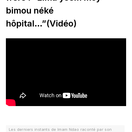
bimou néké
hôpital…”(Vidéo)
Les derniers instants de Imam Ndao raconté par son