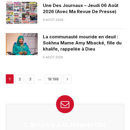
Une Des Journaux – Jeudi 06 Août
2026 (Avec Ma Revue De Presse)
6 AOÛT 2026
La communauté mouride en deuil :
Sokhna Mame Amy Mbacké, fille du
khalife, rappelée à Dieu
5 AOÛT 2026
Next
…
1
2
3
18 198
S'inscrire à la Newsletter