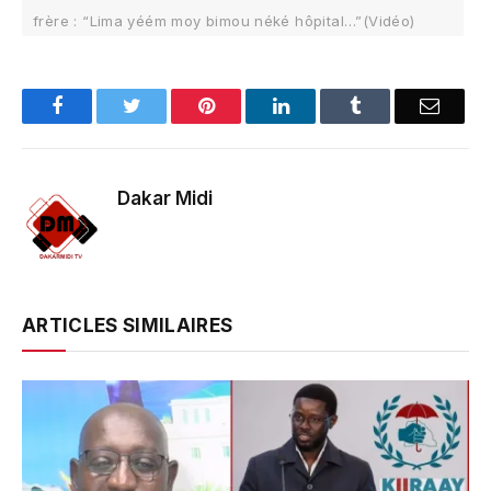
frère : “Lima yéém moy bimou néké hôpital…”(Vidéo)
Facebook
Twitter
Pinterest
LinkedIn
Tumblr
Email
Dakar Midi
ARTICLES SIMILAIRES