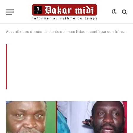
Accueil
»
Les derniers instants de Imam Ndao raconté par son frère : “Lima yéém moy bimou néké hôpital…”(Vidéo)
BROWSING:
LES DERNIERS INSTANTS
DE IMAM NDAO RACONTÉ PAR SON
FRÈRE : “LIMA YÉÉM MOY BIMOU NÉKÉ
HÔPITAL…”(VIDÉO)