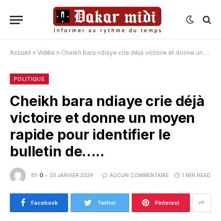
Accueil
»
Vidéo
»
Cheikh bara ndiaye crie déjà victoire et donne un moyen rapide pour identifier le bulletin de…..
POLITIQUE
Cheikh bara ndiaye crie déjà
victoire et donne un moyen
rapide pour identifier le
bulletin de…..
BY
O
30 JANVIER 2024
AUCUN COMMENTAIRE
1 MIN READ
Facebook
Twitter
Pinterest