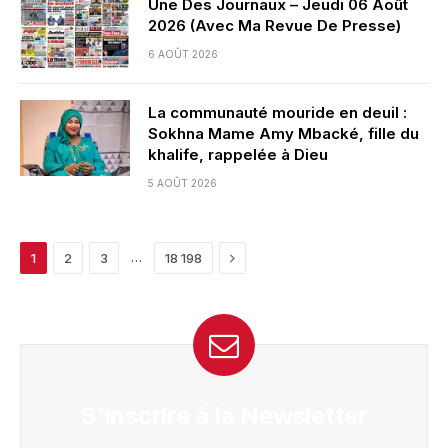
Une Des Journaux – Jeudi 06 Août
2026 (Avec Ma Revue De Presse)
6 AOÛT 2026
La communauté mouride en deuil :
Sokhna Mame Amy Mbacké, fille du
khalife, rappelée à Dieu
5 AOÛT 2026
Next
…
1
2
3
18 198
S'inscrire à la Newsletter