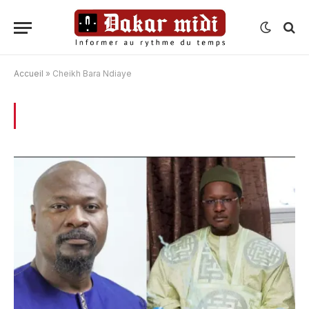
Accueil
»
Cheikh Bara Ndiaye
BROWSING:
CHEIKH BARA NDIAYE