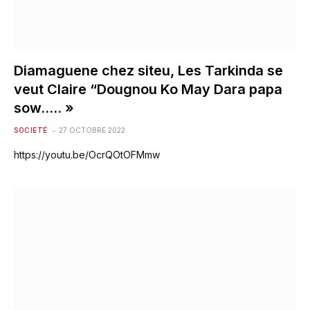
Diamaguene chez siteu, Les Tarkinda se
veut Claire “Dougnou Ko May Dara papa
sow….. »
SOCIETÉ
27 OCTOBRE 2022
https://youtu.be/OcrQOtOFMmw