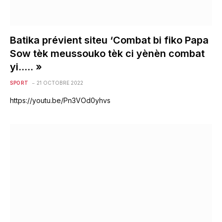
Batika prévient siteu ‘Combat bi fiko Papa
Sow tèk meussouko tèk ci yènèn combat
yi….. »
SPORT
21 OCTOBRE 2022
https://youtu.be/Pn3VOd0yhvs