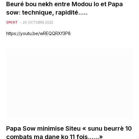
Beuré bou nekh entre Modou lo et Papa
sow: technique, rapidité…..
SPORT
20 OCTOBRE 2022
https://youtu.be/wREQQRXf3P8
Papa Sow minimise Siteu « sunu beurrè 10
combats ma dane ko 11 fois……»