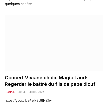
quelques années…
Concert Viviane chidid Magic Land:
Regerder le battré du fils de pape diouf
PEOPLE
30 SEPTEMBRE 2022
https://youtu.be/iejk9U6HZfw