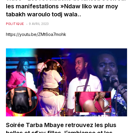
les manifestations »Ndaw liko war moy
tabakh waroulo todj wala..
POLITIQUE
9 AVRIL 2023
https://youtu.be/ZMt6oa7mohk
Soirée Tarba Mbaye retrouvez les plus