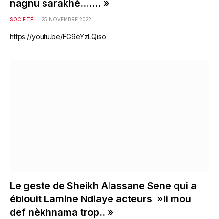
nagnu sarakhè……. »
SOCIETÉ
25 NOVEMBRE 2022
https://youtu.be/FG9eYzLQiso
Le geste de Sheikh Alassane Sene qui a
éblouit Lamine Ndiaye acteurs »li mou
def nèkhnama trop.. »