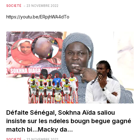
SOCIETÉ
23 NOVEMBRE 2022
https://youtu.be/ERpjhWA4dTo
Défaite Sénégal, Sokhna Aïda saliou
insiste sur les ndeles bougn begue gagné
match bi…Macky da…
SOCIETÉ
23 NOVEMBRE 2022