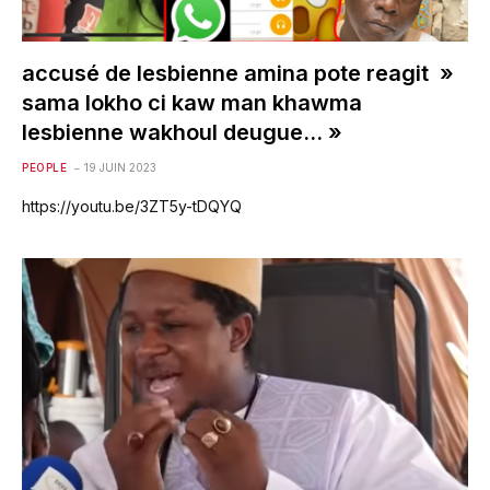
accusé de lesbienne amina pote reagit »
sama lokho ci kaw man khawma
lesbienne wakhoul deugue… »
PEOPLE
19 JUIN 2023
https://youtu.be/3ZT5y-tDQYQ