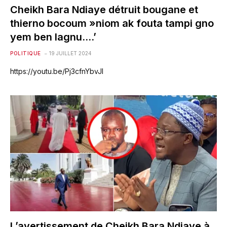
Cheikh Bara Ndiaye détruit bougane et
thierno bocoum »niom ak fouta tampi gno
yem ben lagnu….’
POLITIQUE
19 JUILLET 2024
https://youtu.be/Pj3cfnYbvJI
L’avertissement de Cheikh Bara Ndiaye à