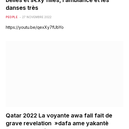
belles et s€xy filles, l’ambiance et les
danses très
PEOPLE
27 NOVEMBRE 2022
https://youtu.be/qexXy7fUbYo
Qatar 2022 La voyante awa fall fait de
grave revelation »dafa ame yakantè