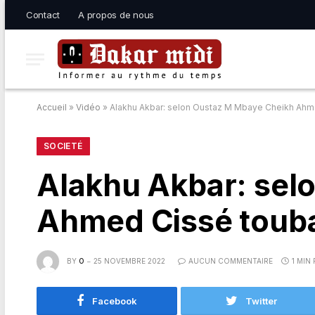
Contact
A propos de nous
Accueil
»
Vidéo
»
Alakhu Akbar: selon Oustaz M Mbaye Cheikh Ahmed 
SOCIETÉ
Alakhu Akbar: sel
Ahmed Cissé toubal
BY
O
25 NOVEMBRE 2022
AUCUN COMMENTAIRE
1 MIN
Facebook
Twitter