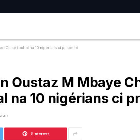
Cissé toubal na 10 nigérians ci prison bi
on Oustaz M Mbaye C
 na 10 nigérians ci pr
 READ
Pinterest