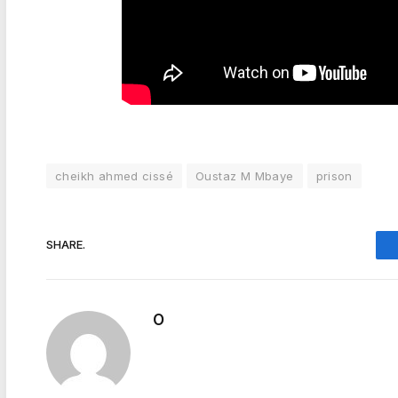
cheikh ahmed cissé
Oustaz M Mbaye
prison
SHARE.
O