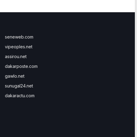
seneweb.com
vipeoples.net
assirou.net
dakarposte.com
gawlo.net
sunugal24.net
dakaractu.com