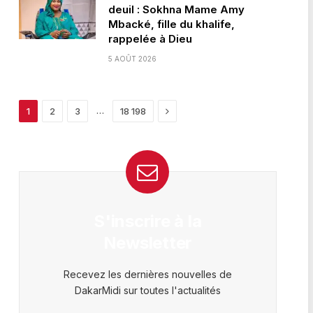
deuil : Sokhna Mame Amy
Mbacké, fille du khalife,
rappelée à Dieu
5 AOÛT 2026
Next
…
1
2
3
18 198
S'inscrire à la
Newsletter
Recevez les dernières nouvelles de
DakarMidi sur toutes l'actualités