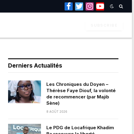
Facebook
Twitter
Instagram
YouTube
SUBSCRIBE
Derniers Actualités
Les Chroniques du Doyen –
Thérèse Faye Diouf, la volonté
de recommencer (par Majib
Sène)
8 AOÛT 2026
Le PDG de Locafrique Khadim
Ba recouvre la liberté