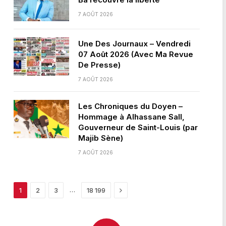
7 AOÛT 2026
Une Des Journaux – Vendredi
07 Août 2026 (Avec Ma Revue
De Presse)
7 AOÛT 2026
Les Chroniques du Doyen –
Hommage à Alhassane Sall,
Gouverneur de Saint-Louis (par
Majib Sène)
7 AOÛT 2026
Next
…
1
2
3
18 199