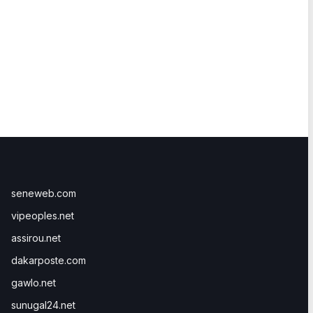
seneweb.com
vipeoples.net
assirou.net
dakarposte.com
gawlo.net
sunugal24.net