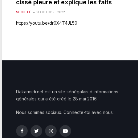
cissé pleure et explique les faits
SOCIETÉ
13 OCTOBRE 2022
https://youtu.be/dr0X4T4JL50
Dakarmidi.net est un site sénégalais d’informations
générales qui a été créé le 28 mai 2016.
Nous sommes sociaux. Connecte-toi avec nous:
Facebook
Twitter
Instagram
YouTube