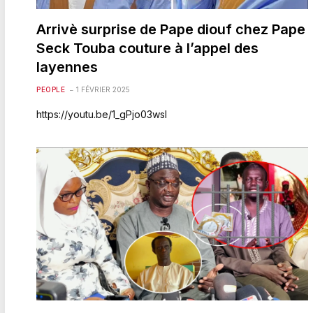
Arrivè surprise de Pape diouf chez Pape
Seck Touba couture à l’appel des
layennes
PEOPLE
1 FÉVRIER 2025
https://youtu.be/1_gPjo03wsI