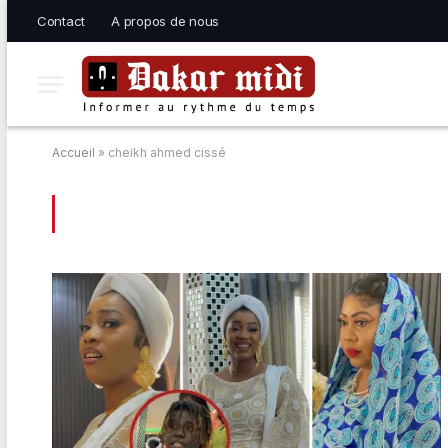
Contact
A propos de nous
Accueil
»
cheikh ahmed cissé
BROWSING:
CHEIKH AHMED CISSÉ