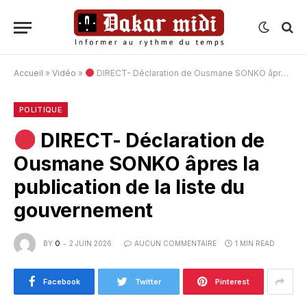
Accueil
»
Vidéo
»
DIRECT- Déclaration de Ousmane SONKO âpres la publication de la liste du gouvernement
POLITIQUE
DIRECT- Déclaration de
Ousmane SONKO âpres la
publication de la liste du
gouvernement
BY
O
2 JUIN 2026
AUCUN COMMENTAIRE
1 MIN READ
Facebook
Twitter
Pinterest