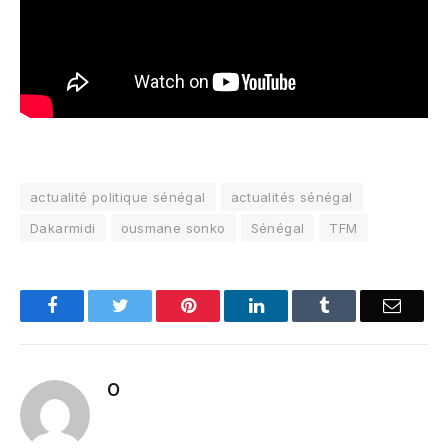
actualité politique sénégal
actualités sénégal
Dakarmidi
ousmane sonko
Sénégal
TFM
Facebook
Twitter
Pinterest
LinkedIn
Tumblr
Email
O