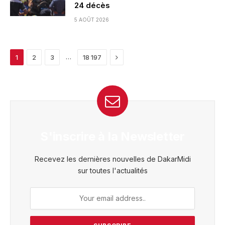
24 décès
5 AOÛT 2026
Next
…
1
2
3
18 197
S'inscrire à la Newsletter
Recevez les dernières nouvelles de DakarMidi
sur toutes l'actualités