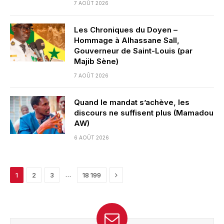
7 AOÛT 2026
Les Chroniques du Doyen –
Hommage à Alhassane Sall,
Gouverneur de Saint-Louis (par
Majib Sène)
7 AOÛT 2026
Quand le mandat s’achève, les
discours ne suffisent plus (Mamadou
AW)
6 AOÛT 2026
Next
…
1
2
3
18 199