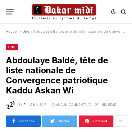
Accueil
»
Une
»
Abdoulaye Baldé, tête de liste nationale de Convergence patriotique Kaddu Askan Wi
UNE
Abdoulaye Baldé, tête de
liste nationale de
Convergence patriotique
Kaddu Askan Wi
BY
P
31 MAI 2017
AUCUN COMMENTAIRE
1 MIN READ
Facebook
Twitter
Pinterest