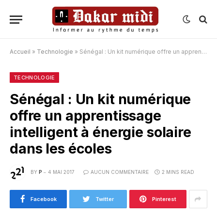
Accueil
»
Technologie
»
Sénégal : Un kit numérique offre un apprentissage intelligent à énergie solaire dans les écoles
TECHNOLOGIE
Sénégal : Un kit numérique
offre un apprentissage
intelligent à énergie solaire
dans les écoles
BY
P
4 MAI 2017
AUCUN COMMENTAIRE
2 MINS READ
Facebook
Twitter
Pinterest