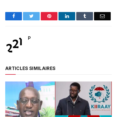
Facebook
Twitter
Pinterest
LinkedIn
Tumblr
Email
P
ARTICLES SIMILAIRES