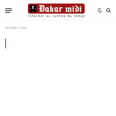
Accueil
»
valls
BROWSING:
VALLS