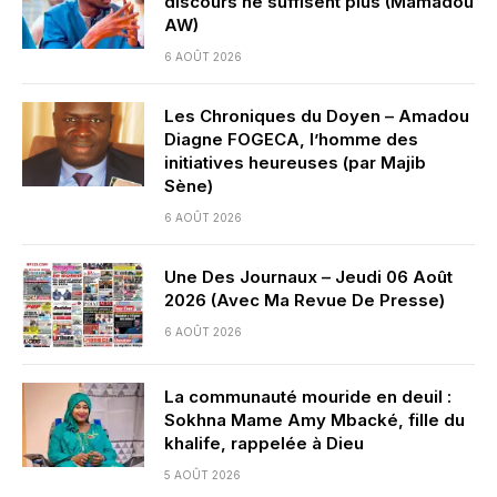
discours ne suffisent plus (Mamadou
AW)
6 AOÛT 2026
Les Chroniques du Doyen – Amadou
Diagne FOGECA, l’homme des
initiatives heureuses (par Majib
Sène)
6 AOÛT 2026
Une Des Journaux – Jeudi 06 Août
2026 (Avec Ma Revue De Presse)
6 AOÛT 2026
La communauté mouride en deuil :
Sokhna Mame Amy Mbacké, fille du
khalife, rappelée à Dieu
5 AOÛT 2026