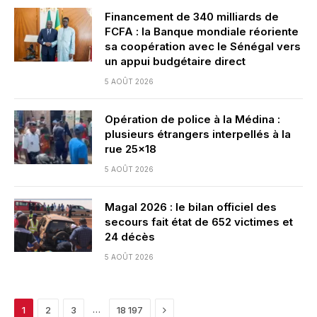
Financement de 340 milliards de
FCFA : la Banque mondiale réoriente
sa coopération avec le Sénégal vers
un appui budgétaire direct
5 AOÛT 2026
Opération de police à la Médina :
plusieurs étrangers interpellés à la
rue 25×18
5 AOÛT 2026
Magal 2026 : le bilan officiel des
secours fait état de 652 victimes et
24 décès
5 AOÛT 2026
Next
…
1
2
3
18 197