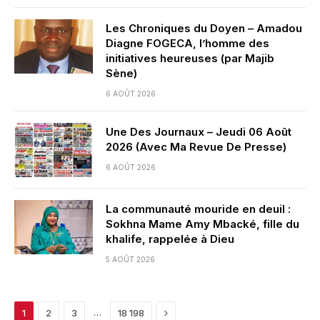
Les Chroniques du Doyen – Amadou
Diagne FOGECA, l’homme des
initiatives heureuses (par Majib
Sène)
6 AOÛT 2026
Une Des Journaux – Jeudi 06 Août
2026 (Avec Ma Revue De Presse)
6 AOÛT 2026
La communauté mouride en deuil :
Sokhna Mame Amy Mbacké, fille du
khalife, rappelée à Dieu
5 AOÛT 2026
Next
…
1
2
3
18 198