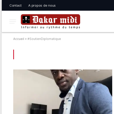
Contact
A propos de nous
Accueil
»
#SoutienDiplomatique
BROWSING:
#SOUTIENDIPLOMATIQUE