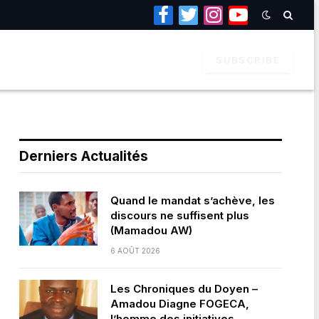
Facebook
Twitter
Instagram
YouTube
SUBSCRIBE
Derniers Actualités
Quand le mandat s’achève, les
discours ne suffisent plus
(Mamadou AW)
6 AOÛT 2026
Les Chroniques du Doyen –
Amadou Diagne FOGECA,
l’homme des initiatives