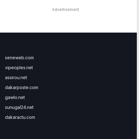
Advertisement
seneweb.com
vipeoples.net
assirou.net
dakarposte.com
gawlo.net
sunugal24.net
dakaractu.com