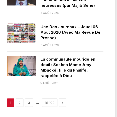
heureuses (par Majib Sène)
6 AOÛT 2026
Une Des Journaux – Jeudi 06
Août 2026 (Avec Ma Revue De
Presse)
6 AOÛT 2026
La communauté mouride en
deuil : Sokhna Mame Amy
Mbacké, fille du khalife,
rappelée à Dieu
5 AOÛT 2026
Next
…
1
2
3
18 198