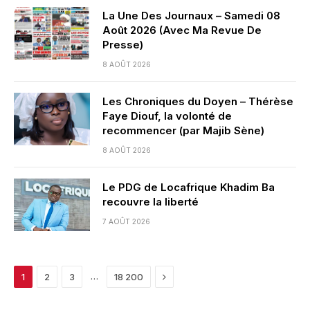
La Une Des Journaux – Samedi 08
Août 2026 (Avec Ma Revue De
Presse)
8 AOÛT 2026
Les Chroniques du Doyen – Thérèse
Faye Diouf, la volonté de
recommencer (par Majib Sène)
8 AOÛT 2026
Le PDG de Locafrique Khadim Ba
recouvre la liberté
7 AOÛT 2026
Next
…
1
2
3
18 200