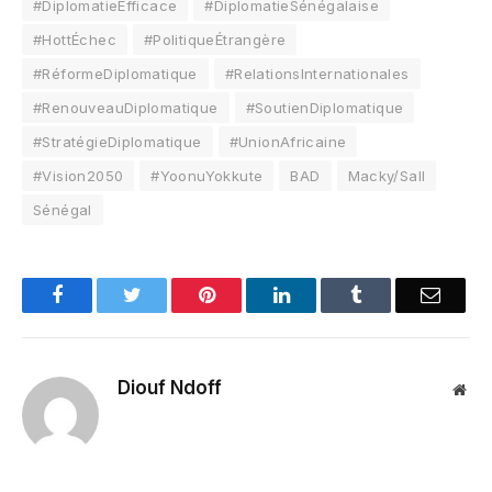
#DiplomatieEfficace
#DiplomatieSénégalaise
#HottÉchec
#PolitiqueÉtrangère
#RéformeDiplomatique
#RelationsInternationales
#RenouveauDiplomatique
#SoutienDiplomatique
#StratégieDiplomatique
#UnionAfricaine
#Vision2050
#YoonuYokkute
BAD
Macky/Sall
Sénégal
Facebook
Twitter
Pinterest
LinkedIn
Tumblr
Email
Diouf Ndoff
Web