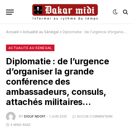
Accueil
»
Actualité au Sénégal
»
Diplomatie : de l’urgence d’organiser la grande conférence des ambassadeurs, consuls, attachés militaires…
ACTUALITÉ AU SÉNÉGAL
Diplomatie : de l’urgence
d’organiser la grande
conférence des
ambassadeurs, consuls,
attachés militaires…
BY
DIOUF NDOFF
1 JUIN 2025
AUCUN COMMENTAIRE
4 MINS READ