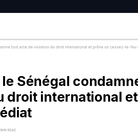
damne tout acte de violation du droit international et prône un cessez-le-fe
 : le Sénégal condamn
u droit international e
édiat
 MIN READ