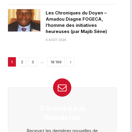
Les Chroniques du Doyen –
Amadou Diagne FOGECA,
l’homme des initiatives
heureuses (par Majib Sène)
6 AOÛT 2026
Next
…
1
2
3
18 199
S'inscrire à la
Newsletter
Recevez les dernières nouvelles de