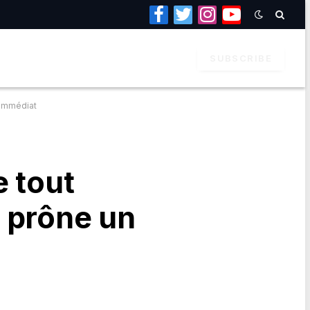
Facebook
Twitter
Instagram
YouTube
SUBSCRIBE
u immédiat
e tout
t prône un