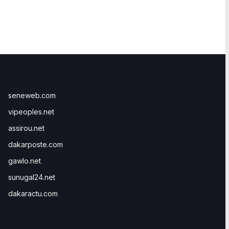
seneweb.com
vipeoples.net
assirou.net
dakarposte.com
gawlo.net
sunugal24.net
dakaractu.com