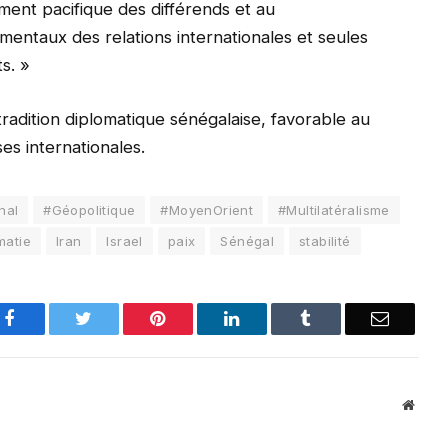
ment pacifique des différends et au
mentaux des relations internationales et seules
s. »
 tradition diplomatique sénégalaise, favorable au
ses internationales.
nal
#Géopolitique
#MoyenOrient
#Multilatéralisme
matie
Iran
Israel
paix
Sénégal
stabilité
Facebook
Twitter
Pinterest
LinkedIn
Tumblr
Email
Websi