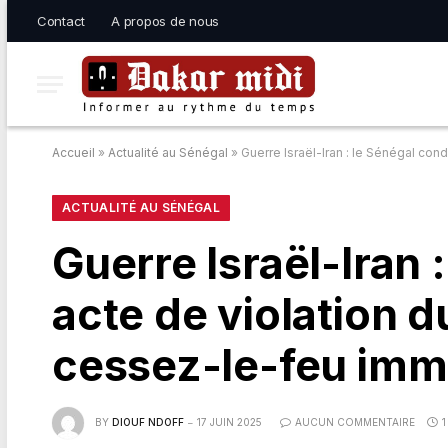
Contact
A propos de nous
Accueil
»
Actualité au Sénégal
»
Guerre Israël-Iran : le Sénégal con
ACTUALITÉ AU SÉNÉGAL
Guerre Israël-Iran
acte de violation d
cessez-le-feu imm
BY
DIOUF NDOFF
17 JUIN 2025
AUCUN COMMENTAIRE
1