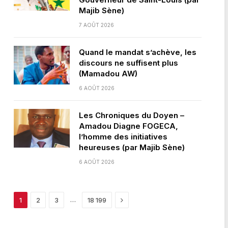
Majib Sène)
7 AOÛT 2026
Quand le mandat s’achève, les
discours ne suffisent plus
(Mamadou AW)
6 AOÛT 2026
Les Chroniques du Doyen –
Amadou Diagne FOGECA,
l’homme des initiatives
heureuses (par Majib Sène)
6 AOÛT 2026
Next
…
1
2
3
18 199