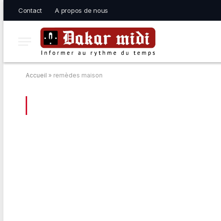
Contact
A propos de nous
Accueil
»
remèdes maison
BROWSING:
REMÈDES MAISON