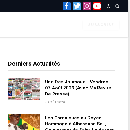
Facebook
Twitter
Instagram
YouTube
SUBSCRIBE
Derniers Actualités
Une Des Journaux – Vendredi
07 Août 2026 (Avec Ma Revue
De Presse)
7 AOÛT 2026
Les Chroniques du Doyen –
Hommage à Alhassane Sall,
Gouverneur de Saint-Louis (par