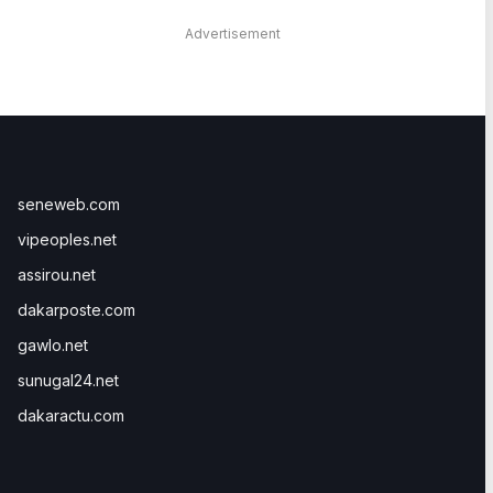
Advertisement
seneweb.com
vipeoples.net
assirou.net
dakarposte.com
gawlo.net
sunugal24.net
dakaractu.com