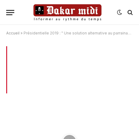
Accueil
»
Présidentielle 2019 : " Une solution alternative au parrainage s'impose " révèle Serigne Modou Kara
BROWSING:
PRÉSIDENTIELLE 2019 : »
UNE SOLUTION ALTERNATIVE AU
PARRAINAGE S’IMPOSE » RÉVÈLE
SERIGNE MODOU KARA