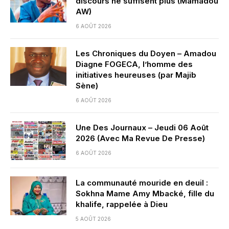
discours ne suffisent plus (Mamadou
AW)
6 AOÛT 2026
Les Chroniques du Doyen – Amadou
Diagne FOGECA, l’homme des
initiatives heureuses (par Majib
Sène)
6 AOÛT 2026
Une Des Journaux – Jeudi 06 Août
2026 (Avec Ma Revue De Presse)
6 AOÛT 2026
La communauté mouride en deuil :
Sokhna Mame Amy Mbacké, fille du
khalife, rappelée à Dieu
5 AOÛT 2026