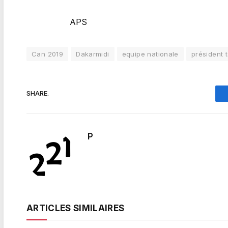
APS
Can 2019
Dakarmidi
equipe nationale
président 
SHARE.
P
ARTICLES SIMILAIRES