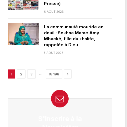
Presse)
6 AOÛT 2026
La communauté mouride en
deuil : Sokhna Mame Amy
Mbacké, fille du khalife,
rappelée à Dieu
5 AOÛT 2026
Next
…
1
2
3
18 198
S'inscrire à la