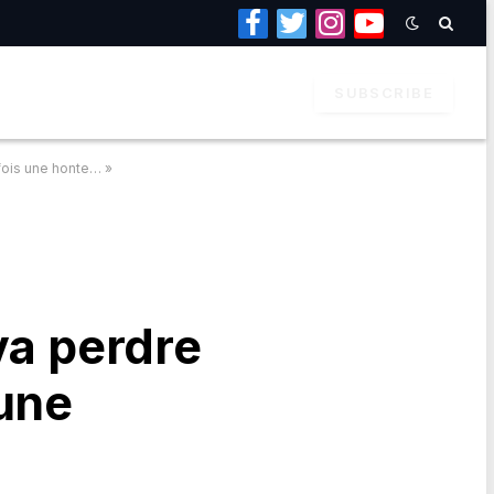
Facebook
Twitter
Instagram
YouTube
SUBSCRIBE
fois une honte… »
va perdre
 une