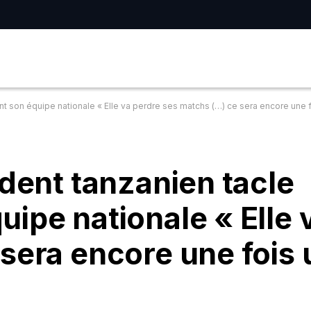
nt son équipe nationale « Elle va perdre ses matchs (…) ce sera encore une 
ident tanzanien tacle
ipe nationale « Elle 
sera encore une fois