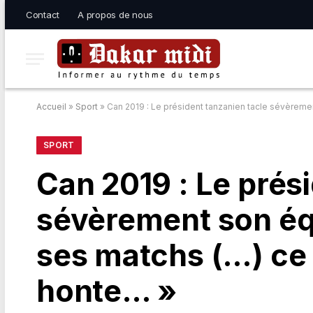
Contact
A propos de nous
Accueil
»
Sport
»
Can 2019 : Le président tanzanien tacle sévèreme
SPORT
Can 2019 : Le prés
sévèrement son équ
ses matchs (…) ce 
honte… »