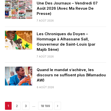
Une Des Journaux – Vendredi 07
Août 2026 (Avec Ma Revue De
Presse)
7 AOÛT 2026
Les Chroniques du Doyen –
Hommage à Alhassane Sall,
Gouverneur de Saint-Louis (par
Majib Sène)
7 AOÛT 2026
Quand le mandat s’achève, les
discours ne suffisent plus (Mamadou
AW)
6 AOÛT 2026
Next
…
1
2
3
18 199