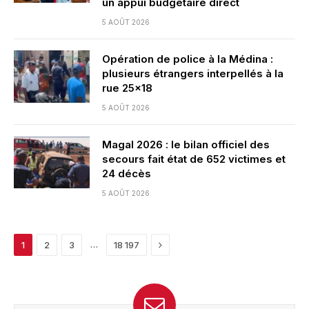
un appui budgétaire direct
5 AOÛT 2026
Opération de police à la Médina :
plusieurs étrangers interpellés à la
rue 25×18
5 AOÛT 2026
Magal 2026 : le bilan officiel des
secours fait état de 652 victimes et
24 décès
5 AOÛT 2026
Next
…
1
2
3
18 197