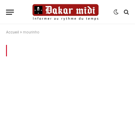
Accueil
»
mourinho
BROWSING:
MOURINHO