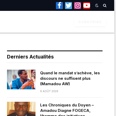
Facebook
Twitter
Instagram
YouTube
SUBSCRIBE
Derniers Actualités
Quand le mandat s’achève, les
discours ne suffisent plus
(Mamadou AW)
6 AOÛT 2026
Les Chroniques du Doyen –
Amadou Diagne FOGECA,
l’homme des initiatives