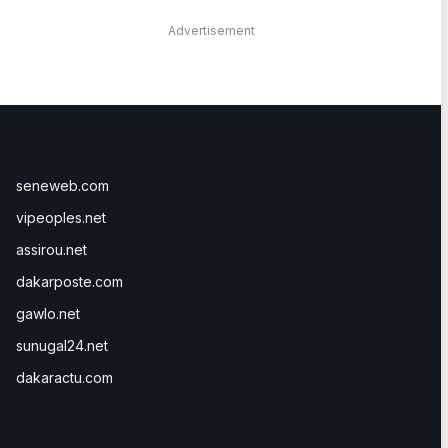
Advertisement
seneweb.com
vipeoples.net
assirou.net
dakarposte.com
gawlo.net
sunugal24.net
dakaractu.com