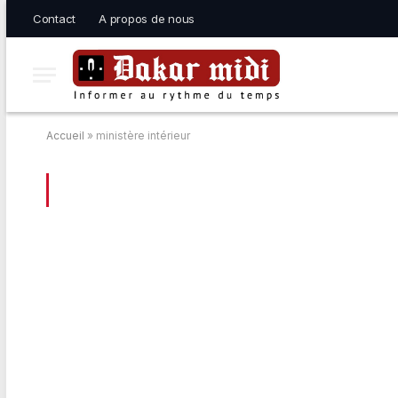
Contact
A propos de nous
Accueil
»
ministère intérieur
BROWSING:
MINISTÈRE INTÉRIEUR