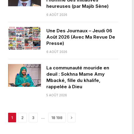
heureuses (par Majib Sène)
6 AOÛT 2026
Une Des Journaux – Jeudi 06
Août 2026 (Avec Ma Revue De
Presse)
6 AOÛT 2026
La communauté mouride en
deuil : Sokhna Mame Amy
Mbacké, fille du khalife,
rappelée à Dieu
5 AOÛT 2026
Next
…
1
2
3
18 198