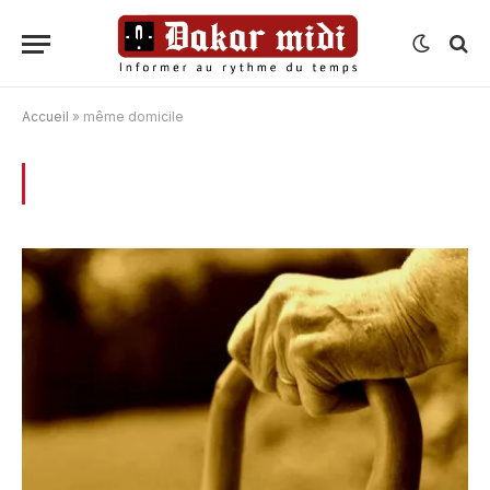
Accueil
»
même domicile
BROWSING:
MÊME DOMICILE