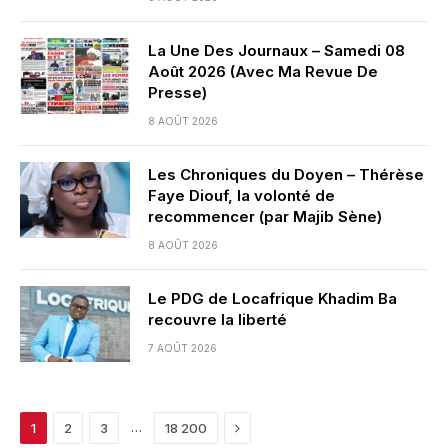
La Une Des Journaux – Samedi 08
Août 2026 (Avec Ma Revue De
Presse)
8 AOÛT 2026
Les Chroniques du Doyen – Thérèse
Faye Diouf, la volonté de
recommencer (par Majib Sène)
8 AOÛT 2026
Le PDG de Locafrique Khadim Ba
recouvre la liberté
7 AOÛT 2026
Next
…
1
2
3
18 200