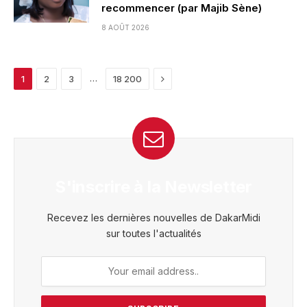
recommencer (par Majib Sène)
8 AOÛT 2026
Next
…
1
2
3
18 200
S'inscrire à la Newsletter
Recevez les dernières nouvelles de DakarMidi
sur toutes l'actualités