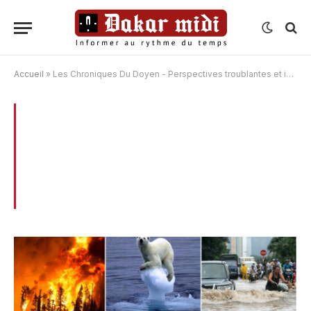
Accueil
»
Les Chroniques Du Doyen - Perspectives troublantes et inquiétantes pour notre planète (par Majib Sène)
BROWSING:
LES CHRONIQUES DU
DOYEN – PERSPECTIVES TROUBLANTES
ET INQUIÉTANTES POUR NOTRE
PLANÈTE (PAR MAJIB SÈNE)