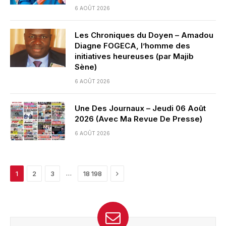
6 AOÛT 2026
Les Chroniques du Doyen – Amadou
Diagne FOGECA, l’homme des
initiatives heureuses (par Majib
Sène)
6 AOÛT 2026
Une Des Journaux – Jeudi 06 Août
2026 (Avec Ma Revue De Presse)
6 AOÛT 2026
Next
…
1
2
3
18 198