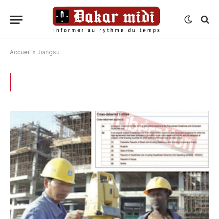
Accueil
»
Jiangsu
BROWSING:
JIANGSU