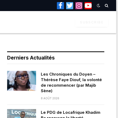
Facebook
Twitter
Instagram
YouTube
SUBSCRIBE
Derniers Actualités
Les Chroniques du Doyen –
Thérèse Faye Diouf, la volonté
de recommencer (par Majib
Sène)
8 AOÛT 2026
Le PDG de Locafrique Khadim
Ba recouvre la liberté