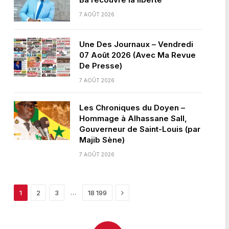
7 AOÛT 2026
Une Des Journaux – Vendredi
07 Août 2026 (Avec Ma Revue
De Presse)
7 AOÛT 2026
Les Chroniques du Doyen –
Hommage à Alhassane Sall,
Gouverneur de Saint-Louis (par
Majib Sène)
7 AOÛT 2026
Next
…
1
2
3
18 199