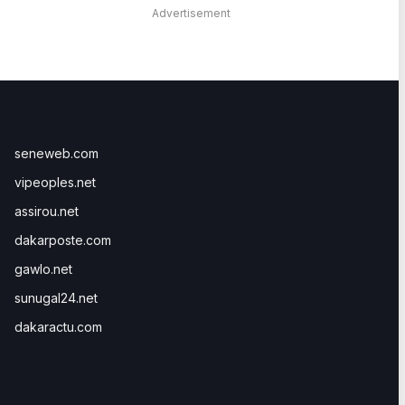
Advertisement
seneweb.com
vipeoples.net
assirou.net
dakarposte.com
gawlo.net
sunugal24.net
dakaractu.com