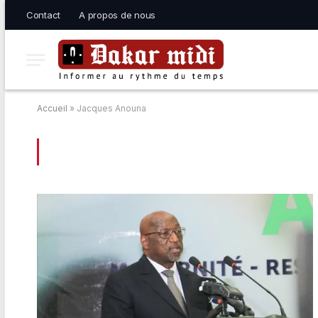
Contact
A propos de nous
Accueil
»
Jacques Anouna
BROWSING:
JACQUES ANOUNA