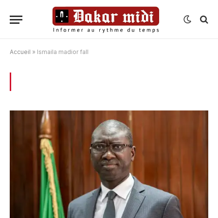
Accueil
»
Ismaila madior fall
BROWSING:
ISMAILA MADIOR FALL