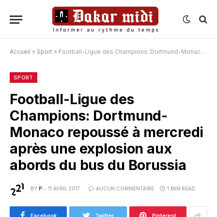
Accueil
»
Sport
»
Football-Ligue des Champions: Dortmund-Monaco repoussé à mercredi après une explosion aux abords du bus du Borussia
SPORT
Football-Ligue des
Champions: Dortmund-
Monaco repoussé à mercredi
après une explosion aux
abords du bus du Borussia
BY
P
11 AVRIL 2017
AUCUN COMMENTAIRE
1 MIN READ
Facebook
Twitter
Pinterest