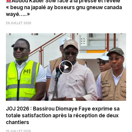
Abdou Kader Sow face à la presse et révèle
« beug na japalé ay boxeurs gnu gneuw canada
wayé…..»
29 JUILLET 2026
JOJ 2026 : Bassirou Diomaye Faye exprime sa
totale satisfaction après la réception de deux
chantiers
25 JUILLET 2026