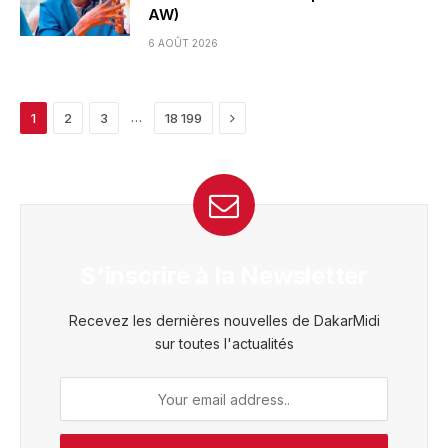
AW)
6 AOÛT 2026
Next
…
1
2
3
18 199
S'inscrire à la Newsletter
Recevez les dernières nouvelles de DakarMidi
sur toutes l'actualités