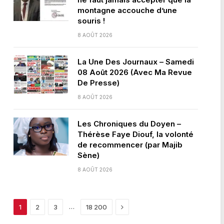
montagne accouche d’une
souris !
8 AOÛT 2026
La Une Des Journaux – Samedi
08 Août 2026 (Avec Ma Revue
De Presse)
8 AOÛT 2026
Les Chroniques du Doyen –
Thérèse Faye Diouf, la volonté
de recommencer (par Majib
Sène)
8 AOÛT 2026
Next
…
1
2
3
18 200