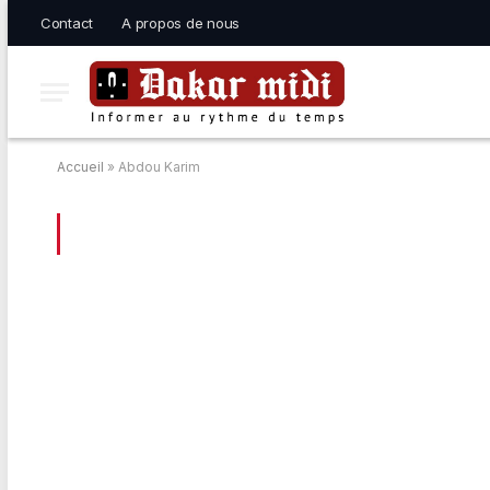
Contact
A propos de nous
Accueil
»
Abdou Karim
BROWSING:
ABDOU KARIM