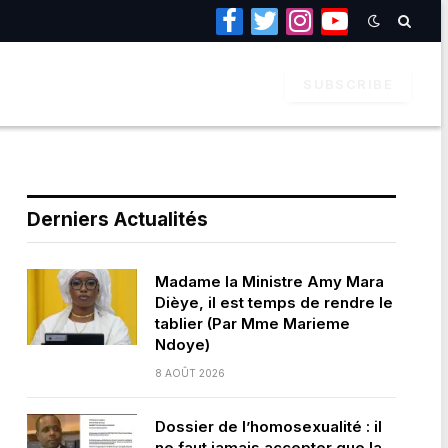
Facebook
Twitter
Instagram
YouTube
SUBSCRIBE
Derniers Actualités
Madame la Ministre Amy Mara
Dièye, il est temps de rendre le
tablier (Par Mme Marieme
Ndoye)
8 AOÛT 2026
Dossier de l’homosexualité : il
ne faut jamais accepter que la