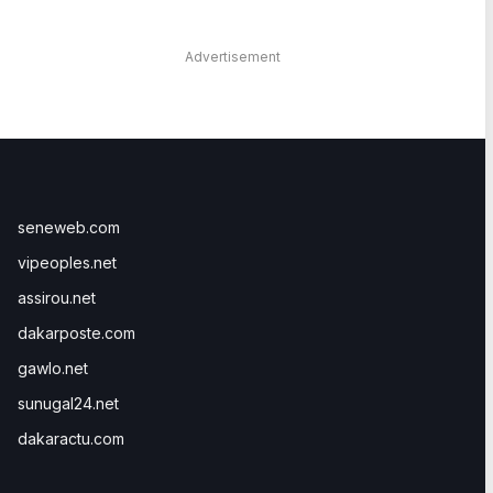
Advertisement
seneweb.com
vipeoples.net
assirou.net
dakarposte.com
gawlo.net
sunugal24.net
dakaractu.com