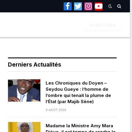
Facebook
Twitter
Instagram
YouTube
SUBSCRIBE
Derniers Actualités
Les Chroniques du Doyen –
Seydou Gueye : l’homme de
l’ombre qui tenait la plume de
l’État (par Majib Sène)
9 AOÛT 2026
Madame la Ministre Amy Mara
Dièye, il est temps de rendre le