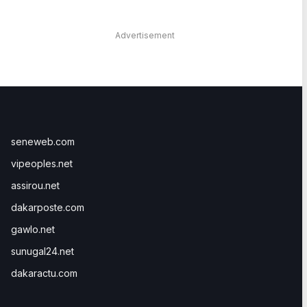
Advertisement
seneweb.com
vipeoples.net
assirou.net
dakarposte.com
gawlo.net
sunugal24.net
dakaractu.com