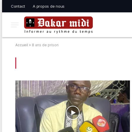
Contact
A propos de nous
Accueil
»
8 ans de prison
BROWSING:
8 ANS DE PRISON