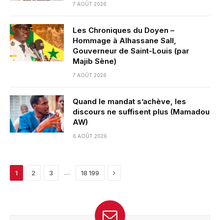
7 AOÛT 2026
Les Chroniques du Doyen –
Hommage à Alhassane Sall,
Gouverneur de Saint-Louis (par
Majib Sène)
7 AOÛT 2026
Quand le mandat s’achève, les
discours ne suffisent plus (Mamadou
AW)
6 AOÛT 2026
Next
…
1
2
3
18 199