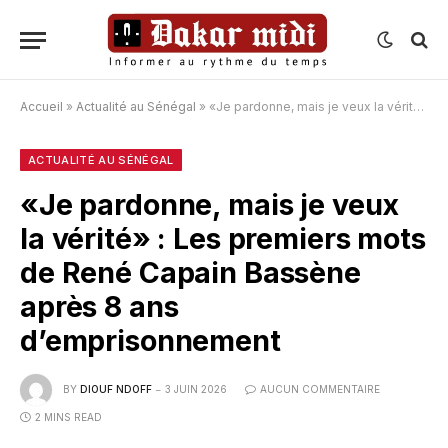
Accueil
»
Actualité au Sénégal
»
«Je pardonne, mais je veux la vérité» : Les premiers mots de René Capain Bassène après 8 ans d’emprisonnement
ACTUALITÉ AU SÉNÉGAL
«Je pardonne, mais je veux
la vérité» : Les premiers mots
de René Capain Bassène
après 8 ans
d’emprisonnement
BY
DIOUF NDOFF
3 JUIN 2026
AUCUN COMMENTAIRE
2 MINS READ