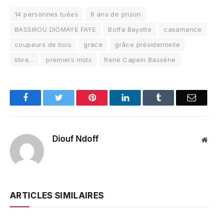
14 personnes tuées
8 ans de prison
BASSIROU DIOMAYE FAYE
Boffa Bayotte
casamance
coupeurs de bois
grace
grâce présidentielle
libre...
premiers mots
René Capain Basséne
Facebook
Twitter
Pinterest
LinkedIn
Tumblr
Email
Diouf Ndoff
Web
ARTICLES SIMILAIRES