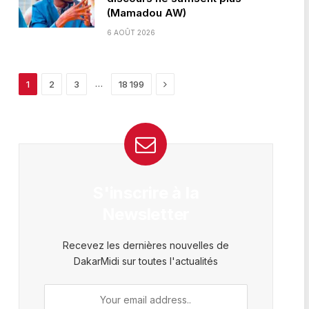
(Mamadou AW)
6 AOÛT 2026
Next
…
1
2
3
18 199
S'inscrire à la
Newsletter
Recevez les dernières nouvelles de
DakarMidi sur toutes l'actualités