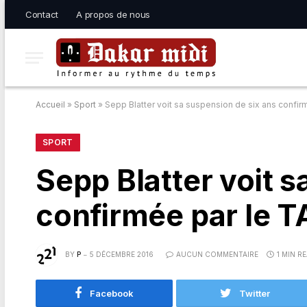
Contact
A propos de nous
Accueil
»
Sport
»
Sepp Blatter voit sa suspension de six ans confir
SPORT
Sepp Blatter voit s
confirmée par le T
BY
P
5 DÉCEMBRE 2016
AUCUN COMMENTAIRE
1 MIN R
Facebook
Twitter