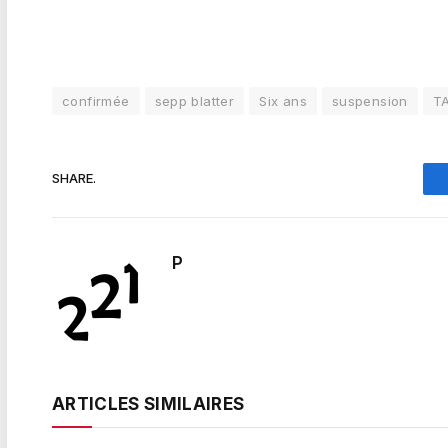
confirmée
sepp blatter
Six ans
suspension
T
SHARE.
P
ARTICLES SIMILAIRES