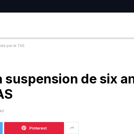
mée par le TAS
a suspension de six a
AS
EAD
Pinterest